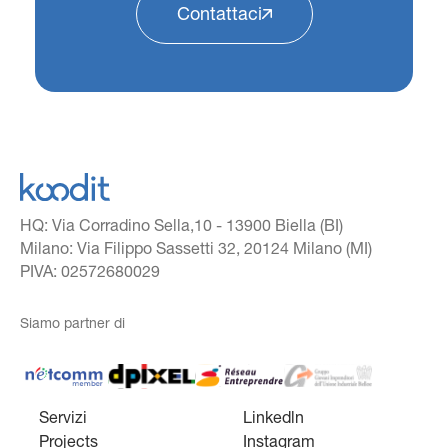
Contattaci
HQ: Via Corradino Sella,10 - 13900 Biella (BI)
Milano: Via Filippo Sassetti 32, 20124 Milano (MI)
PIVA: 02572680029
Siamo partner di
Netcomm Member
dpixel
Reseau Entreprendre
Gruppo giovani imprend
Servizi
Linkedln
Projects
Instagram