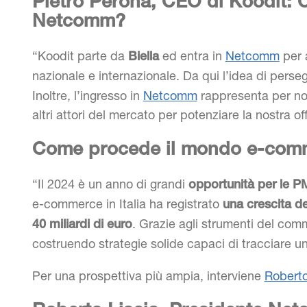
Pietro Perona, CEO di Koodit: C
Netcomm?
“Koodit parte da
ed entra in
Netcomm
per 
Biella
nazionale e internazionale. Da qui l’idea di perseg
Inoltre, l’ingresso in
Netcomm
rappresenta per noi
altri attori del mercato per potenziare la nostra off
Come procede il mondo e-comm
“Il 2024 è un anno di grandi
opportunità per le P
e-commerce in Italia ha registrato
una crescita d
. Grazie agli strumenti del com
40 miliardi di euro
costruendo strategie solide capaci di tracciare u
Per una prospettiva più ampia, interviene
Roberto