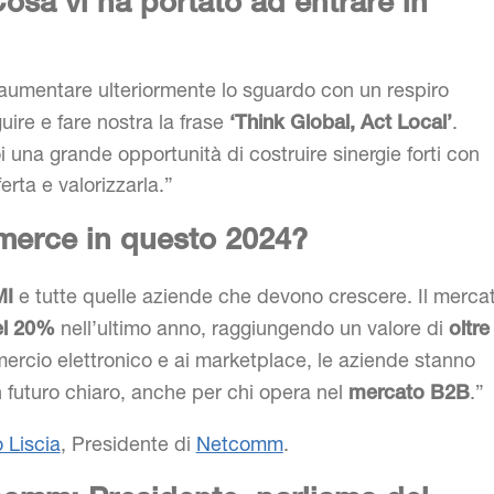
osa vi ha portato ad entrare in
aumentare ulteriormente lo sguardo con un respiro
uire e fare nostra la frase
.
‘Think Global, Act Local’
 una grande opportunità di costruire sinergie forti con
erta e valorizzarla.”
erce in questo 2024?
e tutte quelle aziende che devono crescere. Il merca
MI
nell’ultimo anno, raggiungendo un valore di
el 20%
oltre
mercio elettronico e ai marketplace, le aziende stanno
n futuro chiaro, anche per chi opera nel
.”
mercato B2B
 Liscia
, Presidente di
Netcomm
.