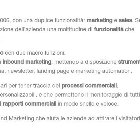
006, con una duplice funzionalità:
e
. S
marketing
sales
sizione dell’azienda una moltitudine di
che
funzionalità
.
con due macro funzioni.
to
di
, mettendo a disposizione
inbound marketing
strument
ia, newsletter, landing page e marketing automation.
sari per tener traccia dei
,
processi commerciali
onalizzabili, e che permettono il monitoraggio di tutti
in modo snello e veloce.
i rapporti commerciali
d Marketing che aiuta le aziende ad attirare i visitatori