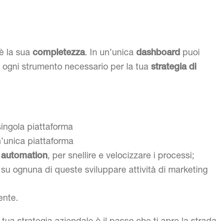
 è la sua
. In un’unica
puoi
completezza
dashboard
de ogni strumento necessario per la tua
strategia di
ingola piattaforma
’unica piattaforma
, per snellire e velocizzare i processi;
g automation
su ognuna di queste sviluppare attività di marketing
ente.
 tua strategia aziendale è il passo che ti apre la strada