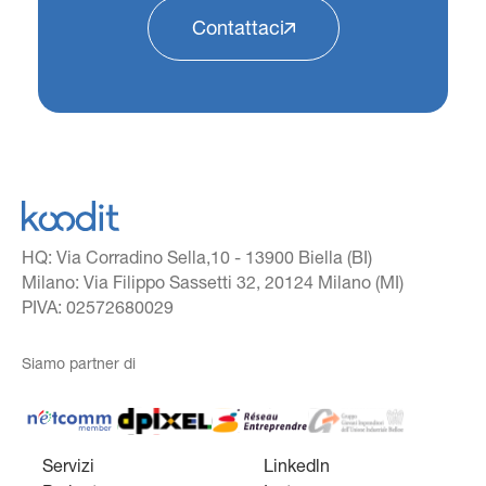
Contattaci
HQ: Via Corradino Sella,10 - 13900 Biella (BI)
Milano: Via Filippo Sassetti 32, 20124 Milano (MI)
PIVA: 02572680029
Siamo partner di
Netcomm Member
dpixel
Reseau Entreprendre
Gruppo giovani imprend
Servizi
Linkedln