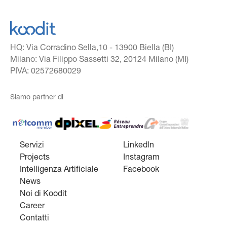
HQ: Via Corradino Sella,10 - 13900 Biella (BI)
Milano: Via Filippo Sassetti 32, 20124 Milano (MI)
PIVA: 02572680029
Siamo partner di
Netcomm Member
dpixel
Reseau Entreprendre
Gruppo giovani imprend
Servizi
Linkedln
Projects
Instagram
Intelligenza Artificiale
Facebook
News
Noi di Koodit
Career
Contatti